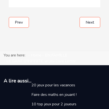
Prev
Next
You are here:
Home
EN FAMILLE
LE GANT D'INFINITE, un jeu Love Letter
A lire aussi...
20 jeux pour les vacances
Faire des maths en jouant
!
10 top jeux pour 2 joueurs