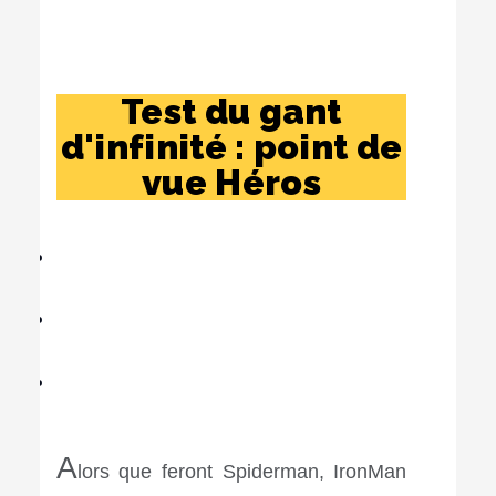
Test du gant
d'infinité : point de
vue Héros
A
lors que feront Spiderman, IronMan