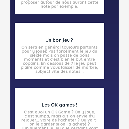
proposer autour de nous auront cette
note par exemple.
Un bon jeu ?
On sera en général toujours partants
pour y jouer. Pas forcément le jeu du
siècle mais on passe de bons
moments et c'est bien le but entre
copains. En dessous de 7 le jeu peut
plaire comme vous laisser de marbre,
subjectivité des notes...
Les OK games !
C'est quoi un OK Game ? On y joue,
c'est sympa, mais a-t-on envie d'y
rejouer... voire de l'acheter ? Ou va-t-
on le garder si on l'a acheté ?
Typiquement le jeu que certains vont