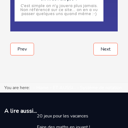
C'est simple on n'y jouera plus jamais.
Non référencé sur ce site... on en a vu
passer quelques uns quand même :-)
Prev
Next
You are here:
Home
ET AUSSI...
Système de notation
A lire aussi...
20 jeux pour les vacances
Faire des maths en jouant
!