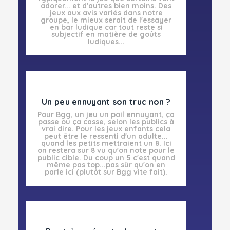
adorer... et d'autres bien moins
. Des
jeux aux avis variés dans notre
groupe, le mieux serait de l'essayer
en bar ludique car tout reste si
subjectif en matière de goûts
ludiques...
Un peu ennuyant son truc non ?
Pour Bgg, un jeu un poil ennuyant, ça
passe ou ça casse, selon les publics à
vrai dire. Pour les jeux enfants cela
peut être le ressenti d'un adulte...
quand les petits mettraient un 8. Ici
on restera sur 8 vu qu'
on note pour le
public cible
. Du coup un 5 c'est quand
même pas top...pas sûr qu'on en
parle ici (plutôt sur Bgg vite fait).