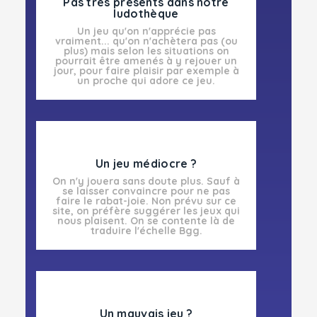
Pas très présents dans notre
ludothèque
Un jeu qu'on n'apprécie pas
vraiment... qu'on n'achètera pas (ou
plus) mais selon les situations on
pourrait être amenés à y rejouer un
jour, pour faire plaisir par exemple à
un proche qui adore ce jeu.
Un jeu médiocre ?
On n'y jouera sans doute plus. Sauf à
se laisser convaincre pour ne pas
faire le rabat-joie. Non prévu sur ce
site, on préfère suggérer les jeux qui
nous plaisent. On se contente là de
traduire l'échelle Bgg.
Un mauvais jeu ?