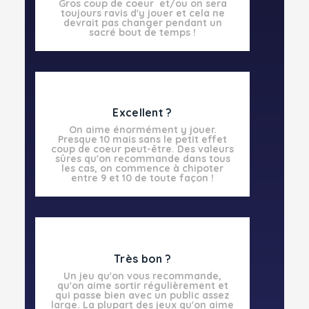
Gros coup de coeur et/ou on sera
toujours ravis d'y jouer et cela ne
devrait pas changer pendant un
sacré bout de temps !
Excellent ?
On aime énormément y jouer.
Presque 10 mais sans le petit effet
coup de coeur peut-être. Des valeurs
sûres qu'on recommande dans tous
les cas, on commence à chipoter
entre 9 et 10 de toute façon !
Très bon ?
Un jeu qu'on vous recommande,
qu'on aime sortir régulièrement et
qui passe bien avec un public assez
large. La plupart des jeux qu'on aime