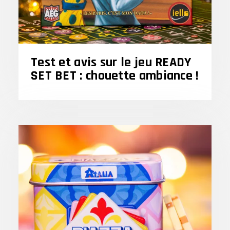
Test et avis sur le jeu READY
SET BET : chouette ambiance !