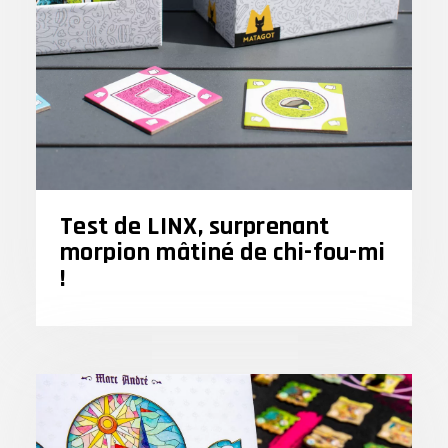
Test de LINX, surprenant
morpion mâtiné de chi-fou-mi
!