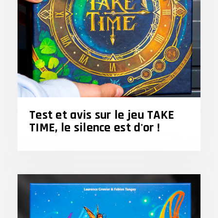
Test et avis sur le jeu TAKE
TIME, le silence est d'or !