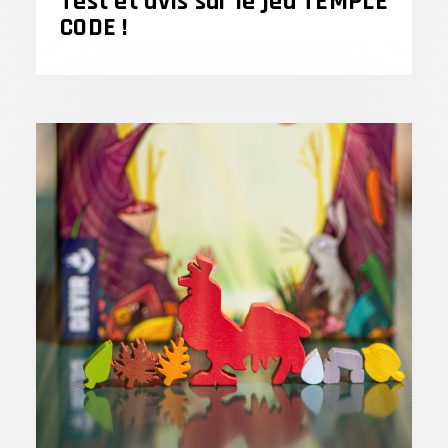
Test et avis sur le jeu TEMPLE
CODE !