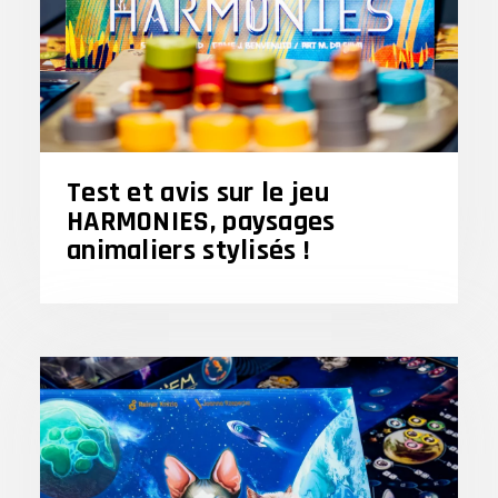
Test et avis sur le jeu
HARMONIES, paysages
animaliers stylisés !