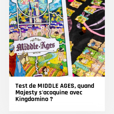
Test de MIDDLE AGES, quand
Majesty s'acoquine avec
Kingdomino ?