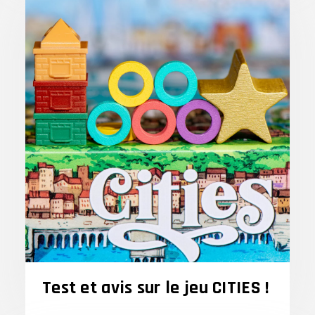
Test et avis sur le jeu CITIES !