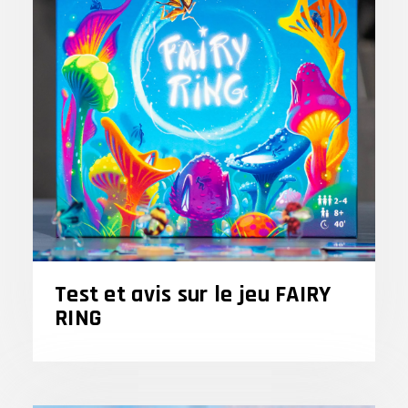
Test et avis sur le jeu FAIRY
RING