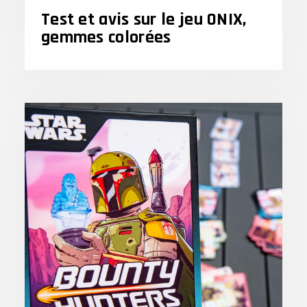
Test et avis sur le jeu ONIX,
gemmes colorées