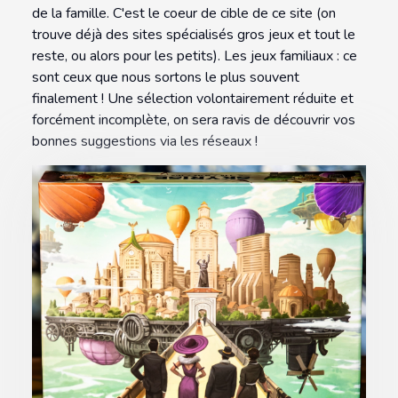
de la famille. C'est le coeur de cible de ce site (on
trouve déjà des sites spécialisés gros jeux et tout le
reste, ou alors pour les petits). Les jeux familiaux : ce
sont ceux que nous sortons le plus souvent
finalement ! Une sélection volontairement réduite et
forcément incomplète, on sera ravis de découvrir vos
bonnes suggestions via les réseaux !