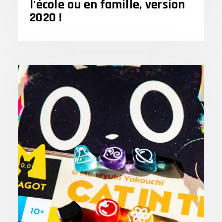
l'école ou en famille, version
2020 !