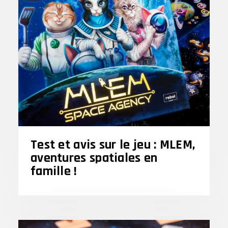
Test et avis sur le jeu : MLEM,
aventures spatiales en
famille !