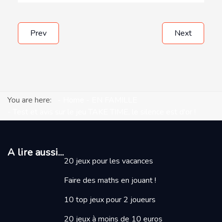
Prev
Next
You are here:
Home
EN FAMILLE
Test et avis sur le jeu TAKE TIME, le silence est d'or !
A lire aussi...
20 jeux pour les vacances
Faire des maths en jouant
!
10 top jeux pour 2 joueurs
20 jeux à moins de 10 euros