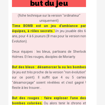
but du jeu
(fiche technique sur la version "ordinateur"
uniquement)
T
ime BOMB est un jeu d'ambiance par
équipes, à rôles secrets.
Un jeu jouable dès 6
ans, pour 4 à 6 joueurs (8 max pour la version non
Evolution).
Deux équipes : les bleus, partisans de Sherlock
Holmes. Et les rouges, disciples de Moriarty.
But des bleus : désamorcer la ou les bombes
(le jeu est très proche de la version "non évolution"
sur ce point). Il suffit que 4 ou 5 cartes
"désamorçage" soient révélées et c'est gagné !
Reste à les trouver...
But des rouges : faire exploser l'une des
bombes colorées.
Ou alors tenir le chrono et