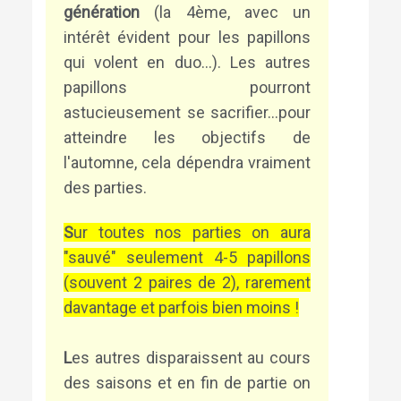
génération
(la 4ème, avec un
intérêt évident pour les papillons
qui volent en duo...). Les autres
papillons pourront
astucieusement se sacrifier...pour
atteindre les objectifs de
l'automne, cela dépendra vraiment
des parties.
S
ur toutes nos parties on aura
"sauvé" seulement 4-5 papillons
(souvent 2 paires de 2), rarement
davantage et parfois bien moins !
L
es autres disparaissent au cours
des saisons et en fin de partie on