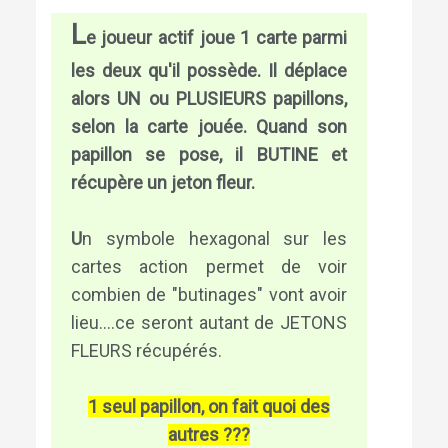
L
e joueur actif joue 1 carte parmi
les deux qu'il possède.
Il déplace
alors UN ou PLUSIEURS papillons,
selon la carte jouée.
Quand son
papillon se pose, il BUTINE et
récupère un jeton fleur.
U
n symbole hexagonal sur les
cartes action permet de voir
combien de "butinages" vont avoir
lieu....ce seront autant de JETONS
FLEURS récupérés.
1 seul papillon, on fait quoi des
autres ???