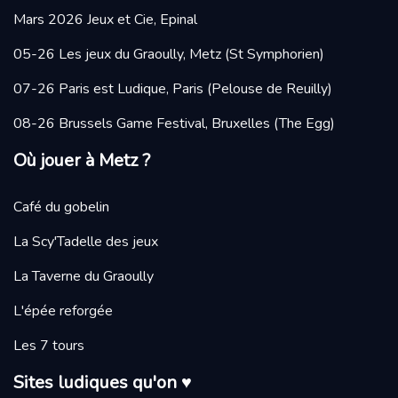
Mars 2026
Jeux et Cie, Epinal
05-26 Les jeux du Graoully, Metz
(St Symphorien)
07-26 Paris est Ludique, Paris
(Pelouse de Reuilly)
08-26 Brussels Game Festival, Bruxelles (The Egg)
Où jouer à Metz ?
Café du gobelin
La Scy'Tadelle des jeux
La Taverne du Graoully
L'épée reforgée
Les 7 tours
Sites ludiques qu'on ♥