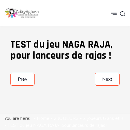
TEST du jeu NAGA RAJA,
pour lanceurs de rajas !
Prev
Next
You are here:
Home
2 JOUEURS
2 joueurs 8 ans et +
TEST du jeu NAGA RAJA, pour lanceurs de rajas !