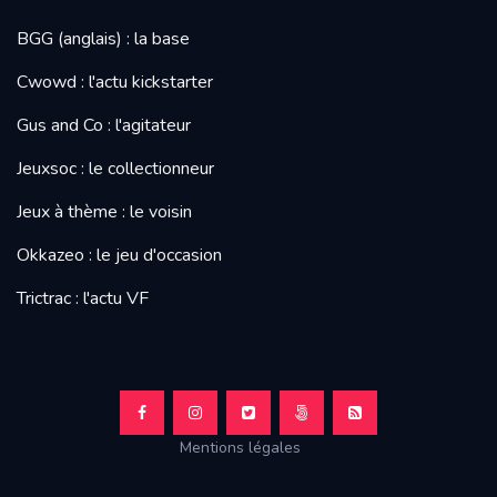
BGG (anglais) : la base
Cwowd : l'actu kickstarter
Gus and Co : l'agitateur
Jeuxsoc : le collectionneur
Jeux à thème : le voisin
Okkazeo : le jeu d'occasion
Trictrac : l'actu VF
Mentions légales